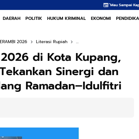
“Mau Sampai Kapan?” Kendaraan Online 
DAERAH
POLITIK
HUKUM KRIMINAL
EKONOMI
PENDIDIK
SERAMBI 2026
Literasi Rupiah
SERAMBI 2026 Kota Kupang
 2026 di Kota Kupang,
 Tekankan Sinergi dan
elang Ramadan–Idulfitri