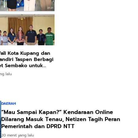
ali Kota Kupang dan
ndiri Taspen Berbagi
et Sembako untuk
g Service Jelang Natal
ng lalu
DAERAH
“Mau Sampai Kapan?” Kendaraan Online
Dilarang Masuk Tenau, Netizen Tagih Peran
Pemerintah dan DPRD NTT
20 menit yang lalu