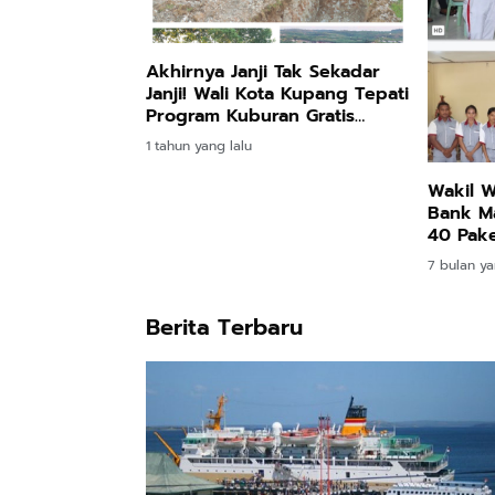
Akhirnya Janji Tak Sekadar
Janji! Wali Kota Kupang Tepati
Program Kuburan Gratis
untuk Warga Miskin
1 tahun yang lalu
Wakil W
Bank Ma
40 Pak
Cleanin
7 bulan ya
Berita Terbaru