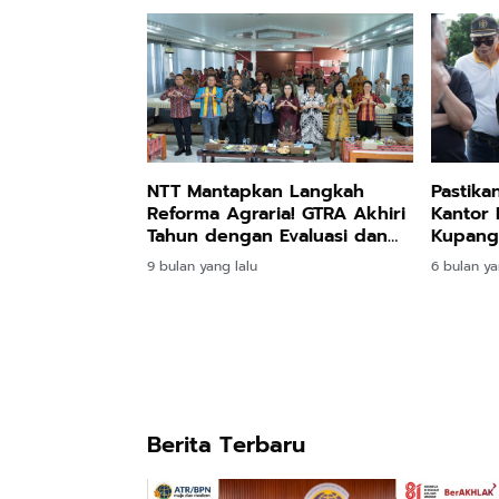
NTT Mantapkan Langkah
Pastika
Reforma Agraria! GTRA Akhiri
Kantor 
Tahun dengan Evaluasi dan
Kupang 
Strategi Percepatan di
Tanah d
9 bulan yang lalu
6 bulan ya
Kupang
Berita Terbaru