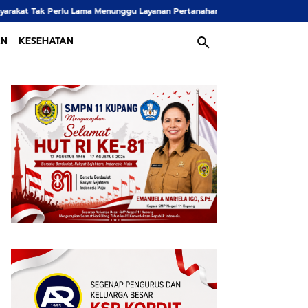
unggu Layanan Pertanahan
Ironi Pelabuhan Tenau: Taksi Online Tak Boleh
AN
KESEHATAN
Pertanahan Kupang
reforma agraria
Rencana Tata Ruang 