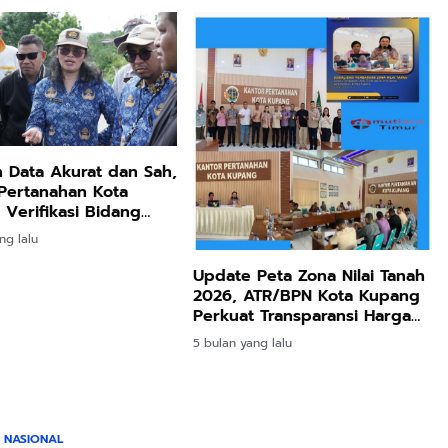
n Data Akurat dan Sah,
Pertanahan Kota
Verifikasi Bidang
i Kelurahan Bello
ng lalu
Update Peta Zona Nilai Tanah
2026, ATR/BPN Kota Kupang
Perkuat Transparansi Harga
Tanah dan Cegah Spekulan
5 bulan yang lalu
NASIONAL