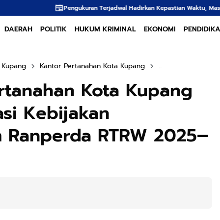
uran Terjadwal Hadirkan Kepastian Waktu, Masyarakat Tak Perlu Lama Men
DAERAH
POLITIK
HUKUM KRIMINAL
EKONOMI
PENDIDIK
 Kupang
Kantor Pertanahan Kota Kupang
Ni Wayan Juliati
rtanahan Kota Kupang
si Kebijakan
m Ranperda RTRW 2025–