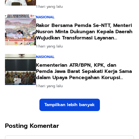
1 hari yang lalu
NASIONAL
Rakor Bersama Pemda Se-NTT, Menteri
Nusron Minta Dukungan Kepala Daerah
Wujudkan Transformasi Layanan
Pertanahan
1 hari yang lalu
NASIONAL
Kementerian ATR/BPN, KPK, dan
Pemda Jawa Barat Sepakati Kerja Sama
dalam Upaya Pencegahan Korupsi
serta Penguatan Ekonomi Daerah
1 hari yang lalu
Tampilkan lebih banyak
Posting Komentar