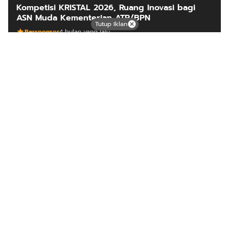
Kompetisi KRISTAL 2026, Ruang Inovasi bagi
ASN Muda Kementerian ATR/BPN
Tutup Iklan
Bersponsor
4 bulan yang lalu
ARTIKEL LAINNYA
Mutiara dari timur
Tentang Kami
Langganan
Kebijakan Privasi
Kode Etik
Info Kerjasama
Karir
Copyright © 2025
Mutiara Timur
from
Nusacloudhost.com
.