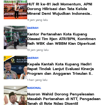
HUT RI ke-81 Jadi Momentum, APNI
Dorong Hilirisasi dan Tata Kelola
Mineral Demi Wujudkan Indonesia
Negara Adi Daya
11 jam yang lalu
DAERAH
Kantor Pertanahan Kota Kupang
Diawasi Tim Itjen ATR/BPN, Komitmen
Raih WBK dan WBBM Kian Diperkuat
13 jam yang lalu
DAERAH
Kepala Kantah Kota Kupang Hadiri
Rapat Tindak Lanjut Evaluasi Kinerja
Program dan Anggaran Triwulan II
Tahun 2026
1 hari yang lalu
NASIONAL
Nusron Wahid Dorong Penyelesaian
Masalah Pertanahan di NTT, Pengadaan
Tanah di Rote Ndao Disentil