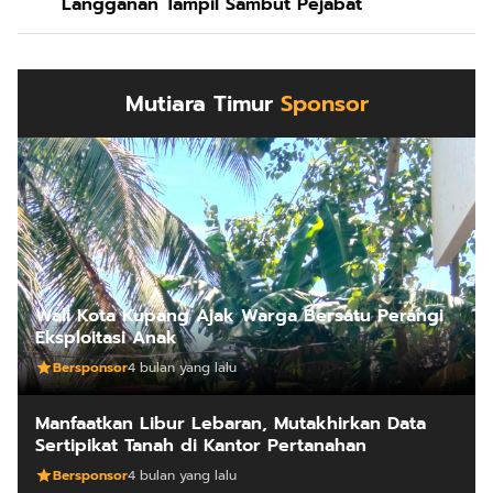
Langganan Tampil Sambut Pejabat
Mutiara Timur
Sponsor
Wali Kota Kupang Ajak Warga Bersatu Perangi
Eksploitasi Anak
Bersponsor
4 bulan yang lalu
Manfaatkan Libur Lebaran, Mutakhirkan Data
Sertipikat Tanah di Kantor Pertanahan
Bersponsor
4 bulan yang lalu