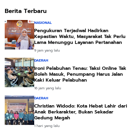
Berita Terbaru
NASIONAL
Pengukuran Terjadwal Hadirkan
Kepastian Waktu, Masyarakat Tak Perlu
Lama Menunggu Layanan Pertanahan
9 jam yang lalu
DAERAH
Ironi Pelabuhan Tenau: Taksi Online Tak
Boleh Masuk, Penumpang Harus Jalan
Kaki Keluar Pelabuhan
16 jam yang lalu
DAERAH
Christian Widodo: Kota Hebat Lahir dari
Anak Berkarakter, Bukan Sekadar
Gedung Megah
1 hari yang lalu