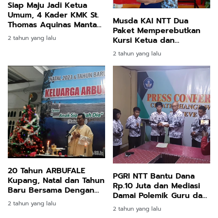
Siap Maju Jadi Ketua
Umum, 4 Kader KMK St.
Musda KAI NTT Dua
Thomas Aquinas Mantap
Paket Memperebutkan
Memaparkan Visi dan
2 tahun yang lalu
Kursi Ketua dan
Misi
Sekretaris
2 tahun yang lalu
20 Tahun ARBUFALE
PGRI NTT Bantu Dana
Kupang, Natal dan Tahun
Rp.10 Juta dan Mediasi
Baru Bersama Dengan
Damai Polemik Guru dan
Tema"...Anak Siapakah
2 tahun yang lalu
Siswa SMKN 2
Dia?"
2 tahun yang lalu