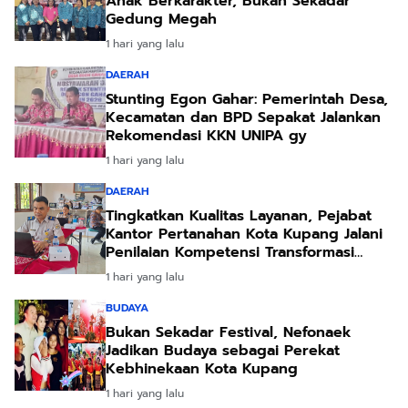
Anak Berkarakter, Bukan Sekadar
Gedung Megah
1 hari yang lalu
DAERAH
Stunting Egon Gahar: Pemerintah Desa,
Kecamatan dan BPD Sepakat Jalankan
Rekomendasi KKN UNIPA gy
1 hari yang lalu
DAERAH
Tingkatkan Kualitas Layanan, Pejabat
Kantor Pertanahan Kota Kupang Jalani
Penilaian Kompetensi Transformasi
Pelayanan
1 hari yang lalu
BUDAYA
Bukan Sekadar Festival, Nefonaek
Jadikan Budaya sebagai Perekat
Kebhinekaan Kota Kupang
1 hari yang lalu