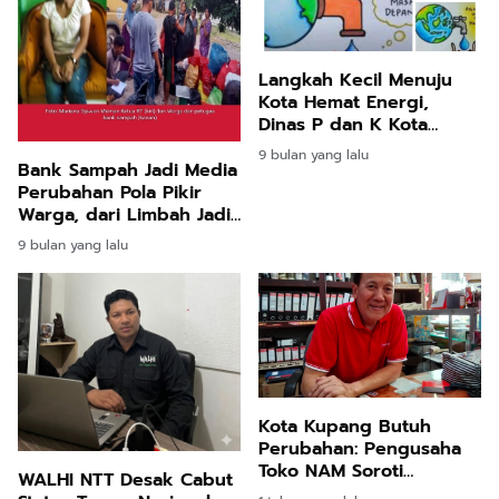
Langkah Kecil Menuju
Kota Hemat Energi,
Dinas P dan K Kota
Kupang Edukasi Siswa
9 bulan yang lalu
Hidup Hemat dan Ramah
Bank Sampah Jadi Media
Energi
Perubahan Pola Pikir
Warga, dari Limbah Jadi
Nilai Ekonomi
9 bulan yang lalu
Kota Kupang Butuh
Perubahan: Pengusaha
Toko NAM Soroti
WALHI NTT Desak Cabut
Sampah, Lampu Jalan,