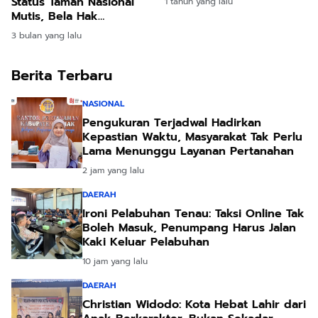
Status Taman Nasional
1 tahun yang lalu
dan Air Bersih
Mutis, Bela Hak
Masyarakat Adat
3 bulan yang lalu
Berita Terbaru
NASIONAL
Pengukuran Terjadwal Hadirkan
Kepastian Waktu, Masyarakat Tak Perlu
Lama Menunggu Layanan Pertanahan
2 jam yang lalu
DAERAH
Ironi Pelabuhan Tenau: Taksi Online Tak
Boleh Masuk, Penumpang Harus Jalan
Kaki Keluar Pelabuhan
10 jam yang lalu
DAERAH
Christian Widodo: Kota Hebat Lahir dari