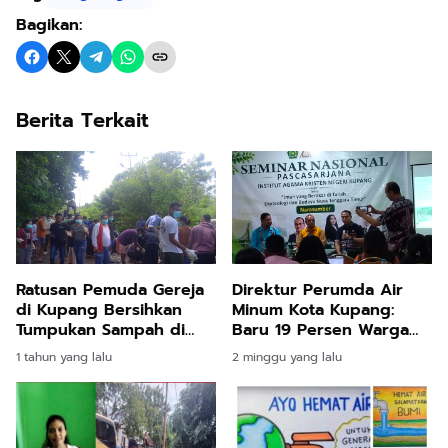
Bagikan:
Berita Terkait
Ratusan Pemuda Gereja
Direktur Perumda Air
di Kupang Bersihkan
Minum Kota Kupang:
Tumpukan Sampah di
Baru 19 Persen Warga
Jalur 40
Terlayani, Krisis Air Baku
1 tahun yang lalu
2 minggu yang lalu
Jadi Tantangan Utama