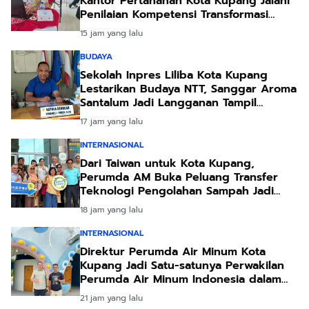
Kantor Pertanahan Kota Kupang Jalani
Penilaian Kompetensi Transformasi
Pelayanan
15 jam yang lalu
BUDAYA
Sekolah Inpres Liliba Kota Kupang
Lestarikan Budaya NTT, Sanggar Aroma
Santalum Jadi Langganan Tampil
Sambut Pejabat
17 jam yang lalu
INTERNASIONAL
Dari Taiwan untuk Kota Kupang,
Perumda AM Buka Peluang Transfer
Teknologi Pengolahan Sampah Jadi
Energi
18 jam yang lalu
INTERNASIONAL
Direktur Perumda Air Minum Kota
Kupang Jadi Satu-satunya Perwakilan
Perumda Air Minum Indonesia dalam
Forum Teknologi Lingkungan di Taiwan
21 jam yang lalu