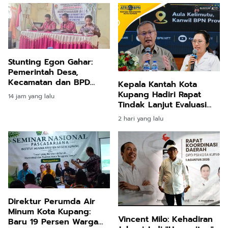
Pelayanan
Stunting Egon Gahar:
Pemerintah Desa,
Kecamatan dan BPD
Kepala Kantah Kota
Sepakat Jalankan
Kupang Hadiri Rapat
14 jam yang lalu
Rekomendasi KKN UNIPA
Tindak Lanjut Evaluasi
gy
Kinerja Program dan
2 hari yang lalu
Anggaran Triwulan II
Tahun 2026
Direktur Perumda Air
Minum Kota Kupang:
Vincent Milo: Kehadiran
Baru 19 Persen Warga