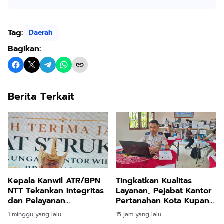
Tag:
Daerah
Bagikan:
Berita Terkait
Kepala Kanwil ATR/BPN
Tingkatkan Kualitas
NTT Tekankan Integritas
Layanan, Pejabat Kantor
dan Pelayanan
Pertanahan Kota Kupang
Berempati bagi Seluruh
Jalani Penilaian
1 minggu yang lalu
15 jam yang lalu
Jajaran BPN
Kompetensi Transformasi