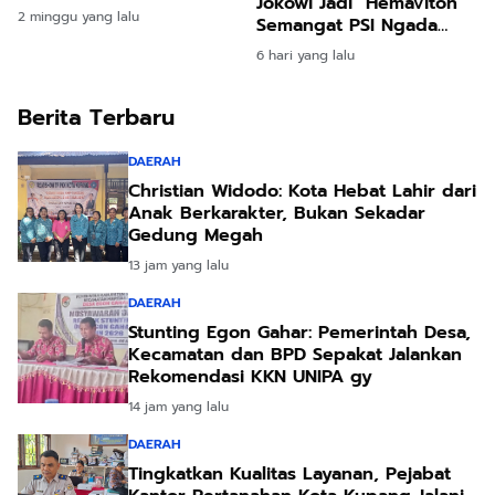
Jokowi Jadi "Hemaviton"
Terlayani, Krisis Air Baku
2 minggu yang lalu
Semangat PSI Ngada
Jadi Tantangan Utama
Hadapi Pemilu 2029
6 hari yang lalu
Berita Terbaru
DAERAH
Christian Widodo: Kota Hebat Lahir dari
Anak Berkarakter, Bukan Sekadar
Gedung Megah
13 jam yang lalu
DAERAH
Stunting Egon Gahar: Pemerintah Desa,
Kecamatan dan BPD Sepakat Jalankan
Rekomendasi KKN UNIPA gy
14 jam yang lalu
DAERAH
Tingkatkan Kualitas Layanan, Pejabat