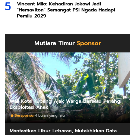
Vincent Milo: Kehadiran Jokowi Jadi
"Hemaviton" Semangat PSI Ngada Hadapi
Pemilu 2029
Mutiara Timur
Sponsor
Wali Kota Kupang Ajak Warga Bersatu Perangi
Eksploitasi Anak
Bersponsor
4 bulan yang lalu
Manfaatkan Libur Lebaran, Mutakhirkan Data