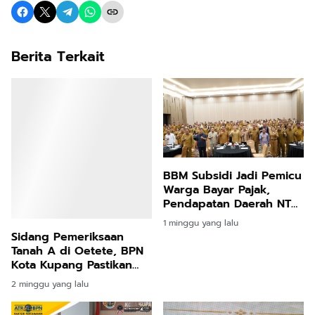
Berita Terkait
BBM Subsidi Jadi Pemicu
Warga Bayar Pajak,
Pendapatan Daerah NTT
Naik hingga 30 Persen
1 minggu yang lalu
Sidang Pemeriksaan
Tanah A di Oetete, BPN
Kota Kupang Pastikan
Data Pertanahan Akurat
2 minggu yang lalu
dan Berkekuatan Hukum