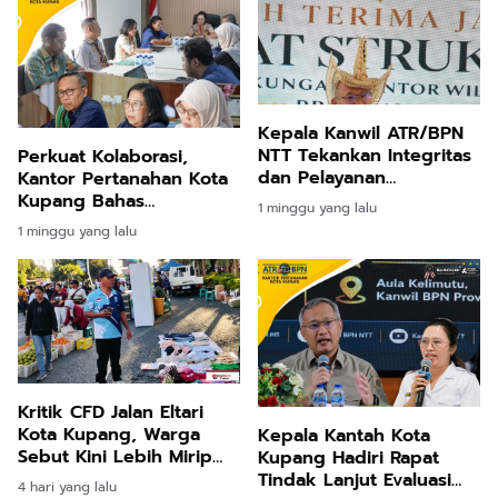
Kepala Kanwil ATR/BPN
NTT Tekankan Integritas
Perkuat Kolaborasi,
dan Pelayanan
Kantor Pertanahan Kota
Berempati bagi Seluruh
Kupang Bahas
1 minggu yang lalu
Jajaran BPN
Pelaksanaan Program
1 minggu yang lalu
Konsolidasi Tanah
Kritik CFD Jalan Eltari
Kota Kupang, Warga
Kepala Kantah Kota
Sebut Kini Lebih Mirip
Kupang Hadiri Rapat
Pasar Pagi daripada
Tindak Lanjut Evaluasi
4 hari yang lalu