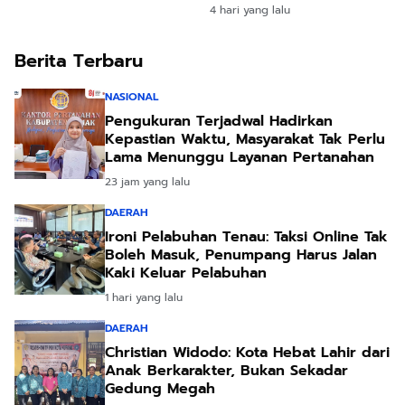
Tempat Olahraga
Kinerja Program dan
4 hari yang lalu
Anggaran Triwulan II
Tahun 2026
Berita Terbaru
NASIONAL
Pengukuran Terjadwal Hadirkan
Kepastian Waktu, Masyarakat Tak Perlu
Lama Menunggu Layanan Pertanahan
23 jam yang lalu
DAERAH
Ironi Pelabuhan Tenau: Taksi Online Tak
Boleh Masuk, Penumpang Harus Jalan
Kaki Keluar Pelabuhan
1 hari yang lalu
DAERAH
Christian Widodo: Kota Hebat Lahir dari
Anak Berkarakter, Bukan Sekadar
Gedung Megah