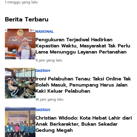
1 minggu yang lalu
Berita Terbaru
NASIONAL
Pengukuran Terjadwal Hadirkan
Kepastian Waktu, Masyarakat Tak Perlu
Lama Menunggu Layanan Pertanahan
9 jam yang lalu
DAERAH
Ironi Pelabuhan Tenau: Taksi Online Tak
Boleh Masuk, Penumpang Harus Jalan
Kaki Keluar Pelabuhan
16 jam yang lalu
DAERAH
Christian Widodo: Kota Hebat Lahir dari
Anak Berkarakter, Bukan Sekadar
Gedung Megah