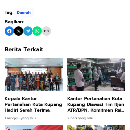
Tag:
Daerah
Bagikan:
Berita Terkait
Kepala Kantor
Kantor Pertanahan Kota
Pertanahan Kota Kupang
Kupang Diawasi Tim Itjen
Hadiri Serah Terima
ATR/BPN, Komitmen Raih
Jabatan Kepala Kantor
WBK dan WBBM Kian
1 minggu yang lalu
2 hari yang lalu
Wilayah BPN Provinsi
Diperkuat
Nusa Tenggara Timur