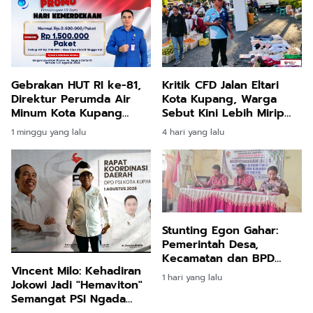
Gebrakan HUT RI ke-81,
Kritik CFD Jalan Eltari
Direktur Perumda Air
Kota Kupang, Warga
Minum Kota Kupang
Sebut Kini Lebih Mirip
Pangkas Biaya
Pasar Pagi daripada
1 minggu yang lalu
4 hari yang lalu
Sambungan Baru Rp1
Tempat Olahraga
Juta
Stunting Egon Gahar:
Pemerintah Desa,
Kecamatan dan BPD
Vincent Milo: Kehadiran
Sepakat Jalankan
1 hari yang lalu
Jokowi Jadi "Hemaviton"
Rekomendasi KKN UNIPA
Semangat PSI Ngada
gy
Hadapi Pemilu 2029