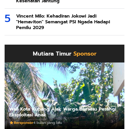
Kesehatan Jantung
Vincent Milo: Kehadiran Jokowi Jadi
"Hemaviton" Semangat PSI Ngada Hadapi
Pemilu 2029
Mutiara Timur
Sponsor
Wali Kota Kupang Ajak Warga Bersatu Perangi
Eksploitasi Anak
Bersponsor
4 bulan yang lalu