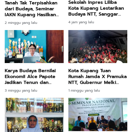
Sekolah Inpres Liliba
Tanah Tak Terpisahkan
Kota Kupang Lestarikan
dari Budaya, Seminar
Budaya NTT, Sanggar
IAKN Kupang Hasilkan
Aroma Santalum Jadi
Rekomendasi bagi Kota
4 jam yang lalu
2 minggu yang lalu
Langganan Tampil
Kupang
Sambut Pejabat
Karya Budaya Bernilai
Kota Kupang Tuan
Ekonomi! Alce Papote
Rumah Jamda X Pramuka
Jadikan Tenun dan
NTT, Gubernur Melki
Pangan Lokal sebagai
Buka, Wali Kota Lepas
3 minggu yang lalu
1 minggu yang lalu
Kebanggaan Warga Kota
dan Sambut Karnaval
Kupang
Budaya