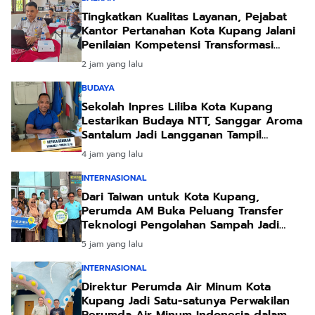
Tingkatkan Kualitas Layanan, Pejabat
Kantor Pertanahan Kota Kupang Jalani
Penilaian Kompetensi Transformasi
Pelayanan
2 jam yang lalu
BUDAYA
Sekolah Inpres Liliba Kota Kupang
Lestarikan Budaya NTT, Sanggar Aroma
Santalum Jadi Langganan Tampil
Sambut Pejabat
4 jam yang lalu
INTERNASIONAL
Dari Taiwan untuk Kota Kupang,
Perumda AM Buka Peluang Transfer
Teknologi Pengolahan Sampah Jadi
Energi
5 jam yang lalu
INTERNASIONAL
Direktur Perumda Air Minum Kota
Kupang Jadi Satu-satunya Perwakilan
Perumda Air Minum Indonesia dalam