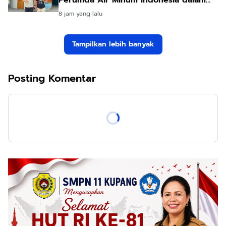
Forum Teknologi Lingkungan di Taiwan
8 jam yang lalu
Tampilkan lebih banyak
Posting Komentar