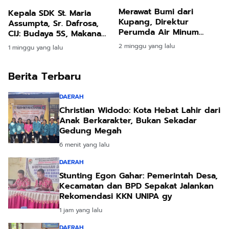
Merawat Bumi dari
Kepala SDK St. Maria
Kupang, Direktur
Assumpta, Sr. Dafrosa,
Perumda Air Minum
CIJ: Budaya 5S, Makanan
Paparkan Solusi
Lokal dan Pentas Seni
2 minggu yang lalu
1 minggu yang lalu
Pengelolaan Sampah
Jadi Pondasi
dan Air Bersih
Pembentukan Karakter
Siswa
Berita Terbaru
DAERAH
Christian Widodo: Kota Hebat Lahir dari
Anak Berkarakter, Bukan Sekadar
Gedung Megah
6 menit yang lalu
DAERAH
Stunting Egon Gahar: Pemerintah Desa,
Kecamatan dan BPD Sepakat Jalankan
Rekomendasi KKN UNIPA gy
1 jam yang lalu
DAERAH