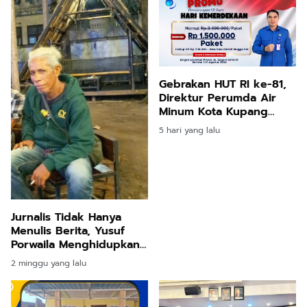
Gebrakan HUT RI ke-81,
Direktur Perumda Air
Minum Kota Kupang
Pangkas Biaya
5 hari yang lalu
Sambungan Baru Rp1
Juta
Jurnalis Tidak Hanya
Menulis Berita, Yusuf
Porwaila Menghidupkan
Kembali Pangan Lokal
2 minggu yang lalu
dari Pinggir Jalan