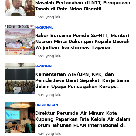
Masalah Pertanahan di NTT, Pengadaan
Tanah di Rote Ndao Disentil
1 hari yang lalu
NASIONAL
Rakor Bersama Pemda Se-NTT, Menteri
Nusron Minta Dukungan Kepala Daerah
Wujudkan Transformasi Layanan
Pertanahan
1 hari yang lalu
NASIONAL
Kementerian ATR/BPN, KPK, dan
Pemda Jawa Barat Sepakati Kerja Sama
dalam Upaya Pencegahan Korupsi
serta Penguatan Ekonomi Daerah
1 hari yang lalu
LINGKUNGAN
Direktur Perumda Air Minum Kota
Kupang Paparkan Tata Kelola Air dalam
Forum Tahunan PLAN International di
Bali
1 hari yang lalu