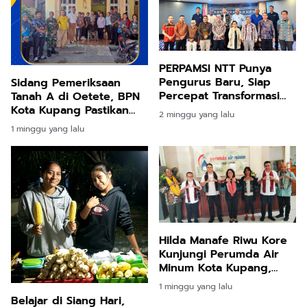
PERPAMSI NTT Punya
Pengurus Baru, Siap
Sidang Pemeriksaan
Percepat Transformasi
Tanah A di Oetete, BPN
Layanan Air Minum di
Kota Kupang Pastikan
2 minggu yang lalu
Nusa Tenggara Timur
Data Pertanahan Akurat
1 minggu yang lalu
dan Berkekuatan Hukum
Hilda Manafe Riwu Kore
Kunjungi Perumda Air
Minum Kota Kupang,
Direktur Sampaikan
1 minggu yang lalu
Sejumlah Usulan
Belajar di Siang Hari,