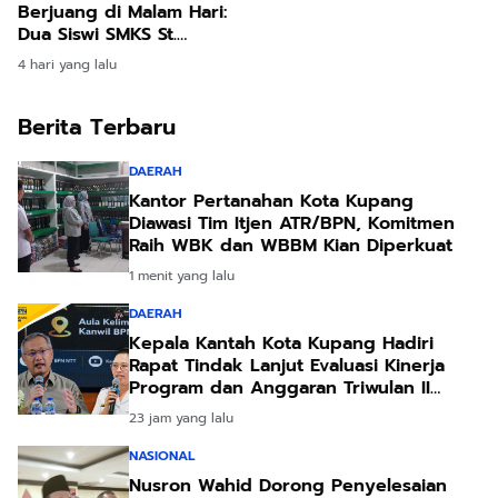
Strategis ke Pemerintah
Berjuang di Malam Hari:
Pusat
Dua Siswi SMKS St.
Thomas Maumere
4 hari yang lalu
Menolak Menyerah Demi
Masa Depan
Berita Terbaru
DAERAH
Kantor Pertanahan Kota Kupang
Diawasi Tim Itjen ATR/BPN, Komitmen
Raih WBK dan WBBM Kian Diperkuat
1 menit yang lalu
DAERAH
Kepala Kantah Kota Kupang Hadiri
Rapat Tindak Lanjut Evaluasi Kinerja
Program dan Anggaran Triwulan II
Tahun 2026
23 jam yang lalu
NASIONAL
Nusron Wahid Dorong Penyelesaian