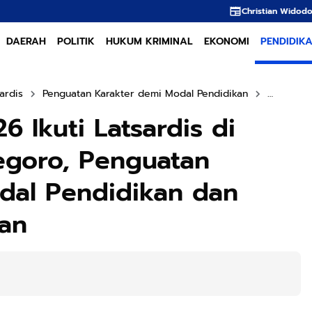
Christian Widodo: Kota Hebat Lahir dar
DAERAH
POLITIK
HUKUM KRIMINAL
EKONOMI
PENDIDIK
ardis
Penguatan Karakter demi Modal Pendidikan
Taruna/i
6 Ikuti Latsardis di
egoro, Penguatan
dal Pendidikan dan
an