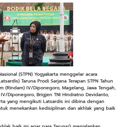
Nasional (STPN) Yogyakarta menggelar acara
Latsardis) Taruna Prodi Sarjana Terapan STPN Tahun
m (Rindam) IV/Diponegoro, Magelang, Jawa Tengah,
V/Diponegoro, Brigjen TNI Hindratno Devidanto,
ta yang mengikuti Latsardis ini dibina dengan
ntuk menekankan kedisiplinan dan akhlak yang baik
khlak baik ini agar para Taruna/i menjalankan