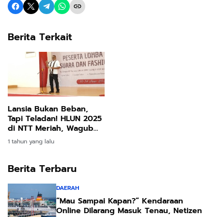
Berita Terkait
Lansia Bukan Beban,
Tapi Teladan! HLUN 2025
di NTT Meriah, Wagub
Asadoma Serukan
1 tahun yang lalu
Semangat “Lansia
SMART” dan Motto “Ayo
Bangun NTT”
Berita Terbaru
DAERAH
“Mau Sampai Kapan?” Kendaraan
Online Dilarang Masuk Tenau, Netizen