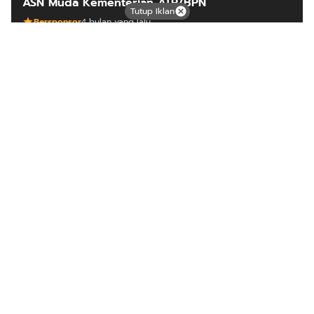
ASN Muda Kementerian ATR/BPN
Tutup Iklan
Bersponsor
4 bulan yang lalu
ARTIKEL LAINNYA
Mutiara dari timur
Tentang Kami
Langganan
Kebijakan Privasi
Kode Etik
Info Kerjasama
Karir
Copyright © 2025
Mutiara Timur
from
Nusacloudhost.com
.
All rights reserved.