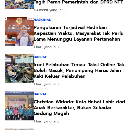
Tagih Peran Pemerintah dan DPRD NTT
40 menit yang lalu
NASIONAL
Pengukuran Terjadwal Hadirkan
Kepastian Waktu, Masyarakat Tak Perlu
Lama Menunggu Layanan Pertanahan
1 hari yang lalu
DAERAH
Ironi Pelabuhan Tenau: Taksi Online Tak
Boleh Masuk, Penumpang Harus Jalan
Kaki Keluar Pelabuhan
1 hari yang lalu
DAERAH
Christian Widodo: Kota Hebat Lahir dari
Anak Berkarakter, Bukan Sekadar
Gedung Megah
1 hari yang lalu