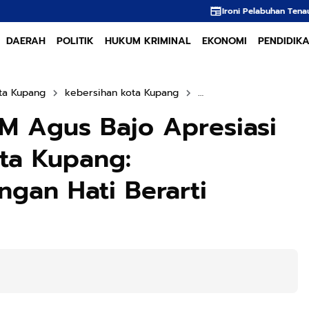
Ironi Pelabuhan Tenau: Taksi Online Tak Bo
DAERAH
POLITIK
HUKUM KRIMINAL
EKONOMI
PENDIDIK
ta Kupang
kebersihan kota Kupang
pembangunan dengan k
 Agus Bajo Apresiasi
ta Kupang:
gan Hati Berarti