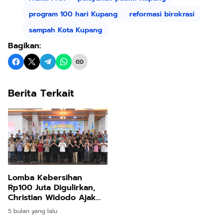
program 100 hari Kupang
reformasi birokrasi
sampah Kota Kupang
Bagikan:
Berita Terkait
Lomba Kebersihan
Rp100 Juta Digulirkan,
Christian Widodo Ajak
Warga Ubah Mentalitas
5 bulan yang lalu
‘Bukan Tugas Saya’