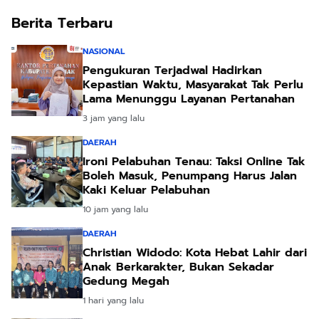
Berita Terbaru
NASIONAL
Pengukuran Terjadwal Hadirkan
Kepastian Waktu, Masyarakat Tak Perlu
Lama Menunggu Layanan Pertanahan
3 jam yang lalu
DAERAH
Ironi Pelabuhan Tenau: Taksi Online Tak
Boleh Masuk, Penumpang Harus Jalan
Kaki Keluar Pelabuhan
10 jam yang lalu
DAERAH
Christian Widodo: Kota Hebat Lahir dari
Anak Berkarakter, Bukan Sekadar
Gedung Megah
1 hari yang lalu