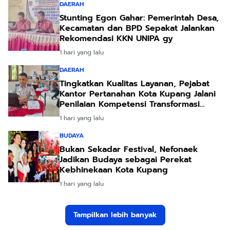
DAERAH
Stunting Egon Gahar: Pemerintah Desa,
Kecamatan dan BPD Sepakat Jalankan
Rekomendasi KKN UNIPA gy
1 hari yang lalu
DAERAH
Tingkatkan Kualitas Layanan, Pejabat
Kantor Pertanahan Kota Kupang Jalani
Penilaian Kompetensi Transformasi
Pelayanan
1 hari yang lalu
BUDAYA
Bukan Sekadar Festival, Nefonaek
Jadikan Budaya sebagai Perekat
Kebhinekaan Kota Kupang
1 hari yang lalu
Tampilkan lebih banyak