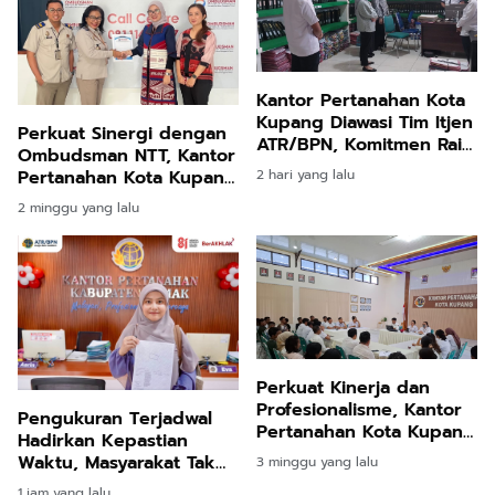
Kantor Pertanahan Kota
Kupang Diawasi Tim Itjen
Perkuat Sinergi dengan
ATR/BPN, Komitmen Raih
Ombudsman NTT, Kantor
WBK dan WBBM Kian
Pertanahan Kota Kupang
2 hari yang lalu
Diperkuat
Dorong Penyelesaian
2 minggu yang lalu
Laporan Masyarakat
Perkuat Kinerja dan
Profesionalisme, Kantor
Pengukuran Terjadwal
Pertanahan Kota Kupang
Hadirkan Kepastian
Gelar Monitoring dan
Waktu, Masyarakat Tak
3 minggu yang lalu
Evaluasi Asisten
Perlu Lama Menunggu
1 jam yang lalu