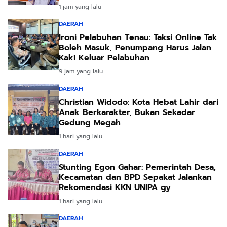
1 jam yang lalu
DAERAH
Ironi Pelabuhan Tenau: Taksi Online Tak
Boleh Masuk, Penumpang Harus Jalan
Kaki Keluar Pelabuhan
9 jam yang lalu
DAERAH
Christian Widodo: Kota Hebat Lahir dari
Anak Berkarakter, Bukan Sekadar
Gedung Megah
1 hari yang lalu
DAERAH
Stunting Egon Gahar: Pemerintah Desa,
Kecamatan dan BPD Sepakat Jalankan
Rekomendasi KKN UNIPA gy
1 hari yang lalu
DAERAH