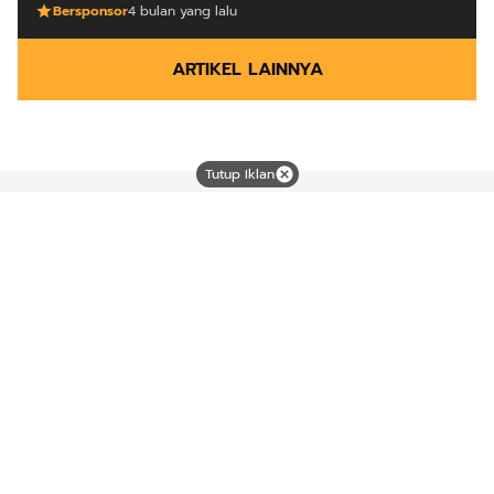
Bersponsor
4 bulan yang lalu
ARTIKEL LAINNYA
Tutup Iklan
Mutiara dari timur
Tentang Kami
Langganan
Kebijakan Privasi
Kode Etik
Info Kerjasama
Karir
Copyright © 2025
Mutiara Timur
from
Nusacloudhost.com
.
All rights reserved.