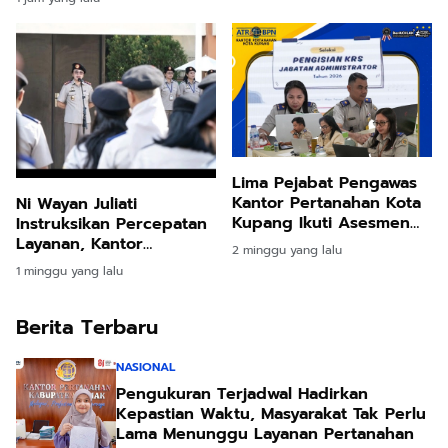
Surveyor Kadastral
Layanan Pertanahan
Lima Pejabat Pengawas
Kantor Pertanahan Kota
Ni Wayan Juliati
Kupang Ikuti Asesmen
Instruksikan Percepatan
Kelompok Rencana
Layanan, Kantor
2 minggu yang lalu
Suksesi Jabatan
Pertanahan Kota Kupang
1 minggu yang lalu
Administrator Tahun
Genjot Penyelesaian
2026
Tunggakan
Berita Terbaru
NASIONAL
Pengukuran Terjadwal Hadirkan
Kepastian Waktu, Masyarakat Tak Perlu
Lama Menunggu Layanan Pertanahan