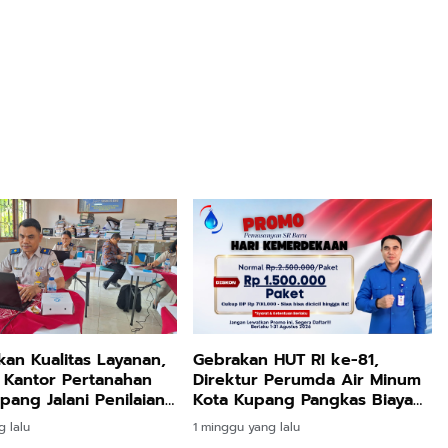
kan Kualitas Layanan,
Gebrakan HUT RI ke-81,
 Kantor Pertanahan
Direktur Perumda Air Minum
pang Jalani Penilaian
Kota Kupang Pangkas Biaya
nsi Transformasi
Sambungan Baru Rp1 Juta
g lalu
1 minggu yang lalu
nan