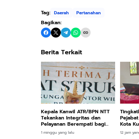
Tag:
Daerah
Pertanahan
Bagikan:
Berita Terkait
Kepala Kanwil ATR/BPN NTT
Tingkat
Tekankan Integritas dan
Pejabat
Pelayanan Berempati bagi
Kota Ku
Seluruh Jajaran BPN
Kompete
1 minggu yang lalu
12 jam yan
Pelaya