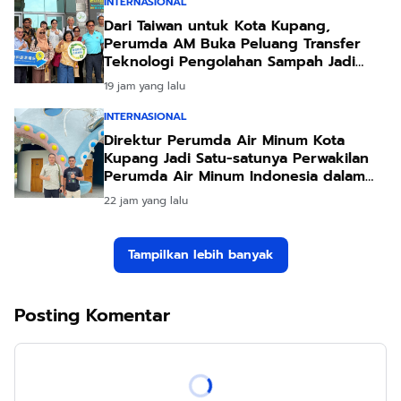
INTERNASIONAL
Dari Taiwan untuk Kota Kupang,
Perumda AM Buka Peluang Transfer
Teknologi Pengolahan Sampah Jadi
Energi
19 jam yang lalu
INTERNASIONAL
Direktur Perumda Air Minum Kota
Kupang Jadi Satu-satunya Perwakilan
Perumda Air Minum Indonesia dalam
Forum Teknologi Lingkungan di Taiwan
22 jam yang lalu
Tampilkan lebih banyak
Posting Komentar