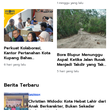
Rekomendasi KKN UNIPA
Pangkas Biaya
1 minggu yang lalu
gy
Sambungan Baru Rp1
Juta
Perkuat Kolaborasi,
Kantor Pertanahan Kota
Bora Blupur Menunggu
Kupang Bahas
Aspal: Ketika Jalan Rusak
Pelaksanaan Program
Menjadi Takdir yang Tak
6 hari yang lalu
Konsolidasi Tanah
Kunjung Berakhir
5 hari yang lalu
Berita Terbaru
DAERAH
Christian Widodo: Kota Hebat Lahir dari
Anak Berkarakter, Bukan Sekadar