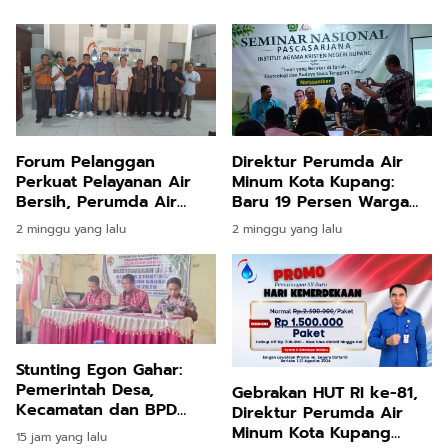
Forum Pelanggan
Direktur Perumda Air
Perkuat Pelayanan Air
Minum Kota Kupang:
Bersih, Perumda Air
Baru 19 Persen Warga
Minum Kota Kupang Siap
Terlayani, Krisis Air Baku
2 minggu yang lalu
2 minggu yang lalu
Respon Cepat Keluhan
Jadi Tantangan Utama
Warga
Stunting Egon Gahar:
Pemerintah Desa,
Gebrakan HUT RI ke-81,
Kecamatan dan BPD
Direktur Perumda Air
Sepakat Jalankan
Minum Kota Kupang
15 jam yang lalu