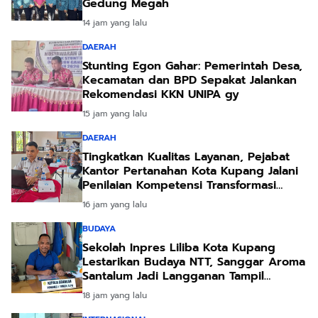
Gedung Megah
14 jam yang lalu
DAERAH
Stunting Egon Gahar: Pemerintah Desa,
Kecamatan dan BPD Sepakat Jalankan
Rekomendasi KKN UNIPA gy
15 jam yang lalu
DAERAH
Tingkatkan Kualitas Layanan, Pejabat
Kantor Pertanahan Kota Kupang Jalani
Penilaian Kompetensi Transformasi
Pelayanan
16 jam yang lalu
BUDAYA
Sekolah Inpres Liliba Kota Kupang
Lestarikan Budaya NTT, Sanggar Aroma
Santalum Jadi Langganan Tampil
Sambut Pejabat
18 jam yang lalu