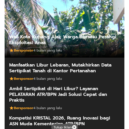
Wali Kota Kupang Ajak Warga Bersatu Perangi
Eksploitasi Anak
Bersponsor
4 bulan yang lalu
Manfaatkan Libur Lebaran, Mutakhirkan Data
Sertipikat Tanah di Kantor Pertanahan
Bersponsor
4 bulan yang lalu
Ambil Sertipikat di Hari Libur? Layanan
PELATARAN ATR/BPN Jadi Solusi Cepat dan
Praktis
Bersponsor
4 bulan yang lalu
Kompetisi KRISTAL 2026, Ruang Inovasi bagi
ASN Muda Kementerian ATR/BPN
Tutup Iklan