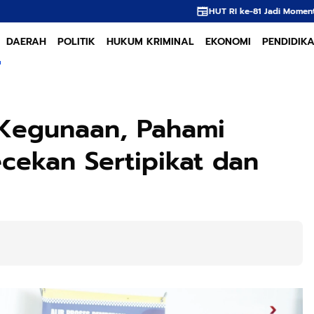
HUT RI ke-81 Jadi Momentum, APNI Dorong Hilirisasi dan Tata
DAERAH
POLITIK
HUKUM KRIMINAL
EKONOMI
PENDIDIK
 Kegunaan, Pahami
ekan Sertipikat dan