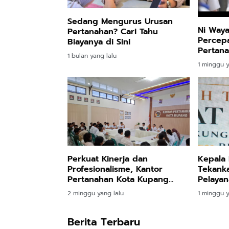
Sedang Mengurus Urusan
Ni Wayan
Pertanahan? Cari Tahu
Percepa
Biayanya di Sini
Pertan
1 bulan yang lalu
Genjot 
1 minggu y
Tungga
Perkuat Kinerja dan
Kepala
Profesionalisme, Kantor
Tekanka
Pertanahan Kota Kupang
Pelayan
Gelar Monitoring dan Evaluasi
Seluruh
2 minggu yang lalu
1 minggu y
Asisten Surveyor Kadastral
Berita Terbaru