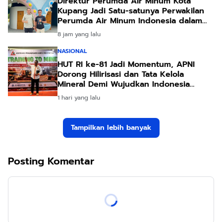
Direktur Perumda Air Minum Kota
Kupang Jadi Satu-satunya Perwakilan
Perumda Air Minum Indonesia dalam
Forum Teknologi Lingkungan di Taiwan
8 jam yang lalu
NASIONAL
HUT RI ke-81 Jadi Momentum, APNI
Dorong Hilirisasi dan Tata Kelola
Mineral Demi Wujudkan Indonesia
Negara Adi Daya
1 hari yang lalu
Tampilkan lebih banyak
Posting Komentar