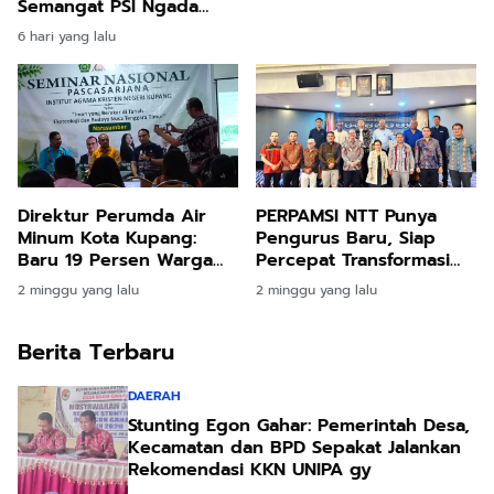
Semangat PSI Ngada
gy
Hadapi Pemilu 2029
6 hari yang lalu
Direktur Perumda Air
PERPAMSI NTT Punya
Minum Kota Kupang:
Pengurus Baru, Siap
Baru 19 Persen Warga
Percepat Transformasi
Terlayani, Krisis Air Baku
Layanan Air Minum di
2 minggu yang lalu
2 minggu yang lalu
Jadi Tantangan Utama
Nusa Tenggara Timur
Berita Terbaru
DAERAH
Stunting Egon Gahar: Pemerintah Desa,
Kecamatan dan BPD Sepakat Jalankan
Rekomendasi KKN UNIPA gy