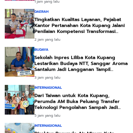
1 jam yang lalu
DAERAH
Tingkatkan Kualitas Layanan, Pejabat
Kantor Pertanahan Kota Kupang Jalani
Penilaian Kompetensi Transformasi
Pelayanan
2 jam yang lalu
BUDAYA
Sekolah Inpres Liliba Kota Kupang
Lestarikan Budaya NTT, Sanggar Aroma
Santalum Jadi Langganan Tampil
Sambut Pejabat
3 jam yang lalu
INTERNASIONAL
Dari Taiwan untuk Kota Kupang,
Perumda AM Buka Peluang Transfer
Teknologi Pengolahan Sampah Jadi
Energi
5 jam yang lalu
INTERNASIONAL