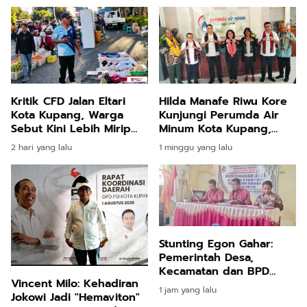
Kritik CFD Jalan Eltari
Hilda Manafe Riwu Kore
Kota Kupang, Warga
Kunjungi Perumda Air
Sebut Kini Lebih Mirip
Minum Kota Kupang,
Pasar Pagi daripada
Direktur Sampaikan
2 hari yang lalu
1 minggu yang lalu
Tempat Olahraga
Sejumlah Usulan
Strategis ke Pemerintah
Pusat
Stunting Egon Gahar:
Pemerintah Desa,
Kecamatan dan BPD
Vincent Milo: Kehadiran
Sepakat Jalankan
1 jam yang lalu
Jokowi Jadi "Hemaviton"
Rekomendasi KKN UNIPA