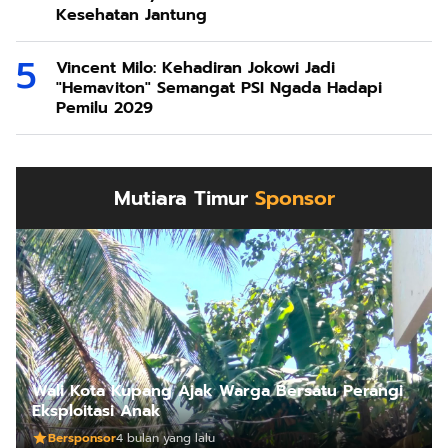
Kesehatan Jantung
Vincent Milo: Kehadiran Jokowi Jadi
"Hemaviton" Semangat PSI Ngada Hadapi
Pemilu 2029
Mutiara Timur
Sponsor
Wali Kota Kupang Ajak Warga Bersatu Perangi
Eksploitasi Anak
Bersponsor
4 bulan yang lalu