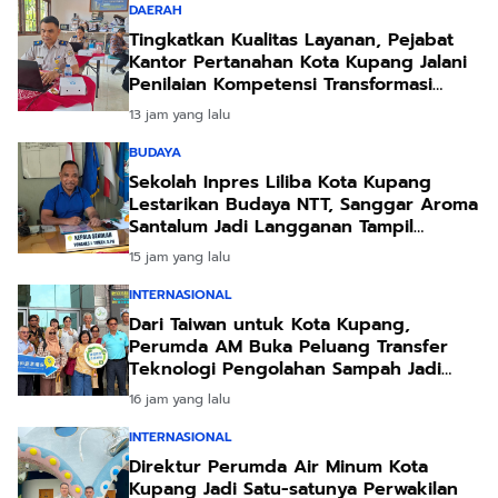
DAERAH
Tingkatkan Kualitas Layanan, Pejabat
Kantor Pertanahan Kota Kupang Jalani
Penilaian Kompetensi Transformasi
Pelayanan
13 jam yang lalu
BUDAYA
Sekolah Inpres Liliba Kota Kupang
Lestarikan Budaya NTT, Sanggar Aroma
Santalum Jadi Langganan Tampil
Sambut Pejabat
15 jam yang lalu
INTERNASIONAL
Dari Taiwan untuk Kota Kupang,
Perumda AM Buka Peluang Transfer
Teknologi Pengolahan Sampah Jadi
Energi
16 jam yang lalu
INTERNASIONAL
Direktur Perumda Air Minum Kota
Kupang Jadi Satu-satunya Perwakilan