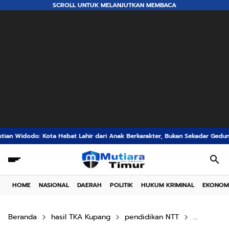
SCROLL UNTUK MELANJUTKAN MEMBACA
at Lahir dari Anak Berkarakter, Bukan Sekadar Gedung Megah
Stunting Eg
HOME
NASIONAL
DAERAH
POLITIK
HUKUM KRIMINAL
EKONOM
Beranda
hasil TKA Kupang
pendidikan NTT
Tes Kema