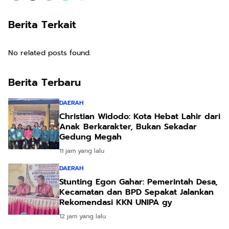
Berita Terkait
No related posts found.
Berita Terbaru
DAERAH
Christian Widodo: Kota Hebat Lahir dari
Anak Berkarakter, Bukan Sekadar
Gedung Megah
11 jam yang lalu
DAERAH
Stunting Egon Gahar: Pemerintah Desa,
Kecamatan dan BPD Sepakat Jalankan
Rekomendasi KKN UNIPA gy
12 jam yang lalu