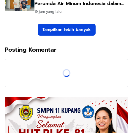
Perumda Air Minum Indonesia dalam
Forum Teknologi Lingkungan di Taiwan
19 jam yang lalu
Tampilkan lebih banyak
Posting Komentar