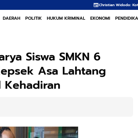
Christian Widodo: Kota Hebat Lahir dari Anak B
DAERAH
POLITIK
HUKUM KRIMINAL
EKONOMI
PENDIDIK
Karya Siswa SMKN 6
Kepsek Asa Lahtang
 Kehadiran