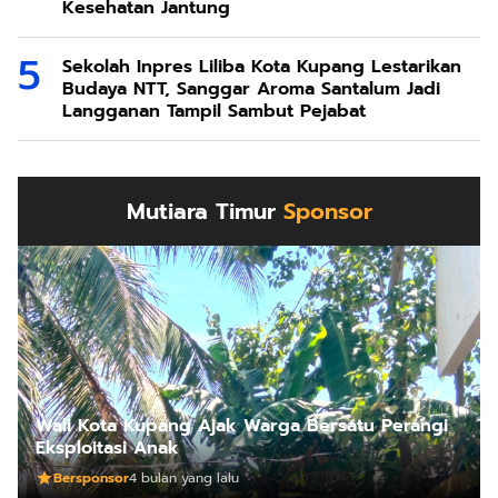
Kesehatan Jantung
Sekolah Inpres Liliba Kota Kupang Lestarikan
Budaya NTT, Sanggar Aroma Santalum Jadi
Langganan Tampil Sambut Pejabat
Mutiara Timur
Sponsor
Wali Kota Kupang Ajak Warga Bersatu Perangi
Eksploitasi Anak
Bersponsor
4 bulan yang lalu