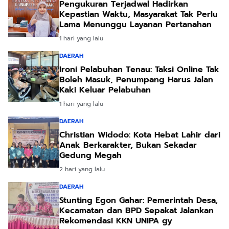
Pengukuran Terjadwal Hadirkan
Kepastian Waktu, Masyarakat Tak Perlu
Lama Menunggu Layanan Pertanahan
1 hari yang lalu
DAERAH
Ironi Pelabuhan Tenau: Taksi Online Tak
Boleh Masuk, Penumpang Harus Jalan
Kaki Keluar Pelabuhan
1 hari yang lalu
DAERAH
Christian Widodo: Kota Hebat Lahir dari
Anak Berkarakter, Bukan Sekadar
Gedung Megah
2 hari yang lalu
DAERAH
Stunting Egon Gahar: Pemerintah Desa,
Kecamatan dan BPD Sepakat Jalankan
Rekomendasi KKN UNIPA gy