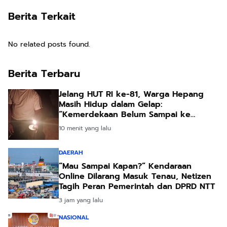
Berita Terkait
No related posts found.
Berita Terbaru
Jelang HUT RI ke-81, Warga Hepang
Masih Hidup dalam Gelap:
“Kemerdekaan Belum Sampai ke
Kampung Kami”
10 menit yang lalu
DAERAH
“Mau Sampai Kapan?” Kendaraan
Online Dilarang Masuk Tenau, Netizen
Tagih Peran Pemerintah dan DPRD NTT
3 jam yang lalu
NASIONAL