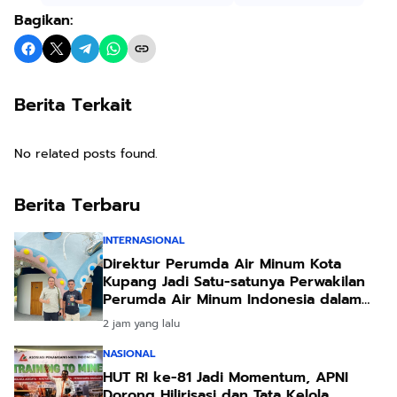
Bagikan:
Berita Terkait
No related posts found.
Berita Terbaru
INTERNASIONAL
Direktur Perumda Air Minum Kota
Kupang Jadi Satu-satunya Perwakilan
Perumda Air Minum Indonesia dalam
Forum Teknologi Lingkungan di Taiwan
2 jam yang lalu
NASIONAL
HUT RI ke-81 Jadi Momentum, APNI
Dorong Hilirisasi dan Tata Kelola