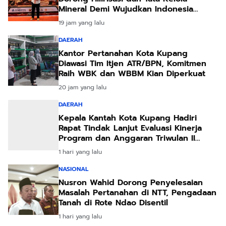
Mineral Demi Wujudkan Indonesia
Negara Adi Daya
19 jam yang lalu
DAERAH
Kantor Pertanahan Kota Kupang
Diawasi Tim Itjen ATR/BPN, Komitmen
Raih WBK dan WBBM Kian Diperkuat
20 jam yang lalu
DAERAH
Kepala Kantah Kota Kupang Hadiri
Rapat Tindak Lanjut Evaluasi Kinerja
Program dan Anggaran Triwulan II
Tahun 2026
1 hari yang lalu
NASIONAL
Nusron Wahid Dorong Penyelesaian
Masalah Pertanahan di NTT, Pengadaan
Tanah di Rote Ndao Disentil
1 hari yang lalu