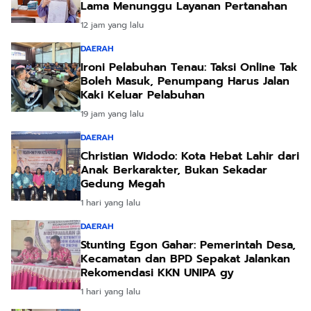
Lama Menunggu Layanan Pertanahan
12 jam yang lalu
DAERAH
Ironi Pelabuhan Tenau: Taksi Online Tak
Boleh Masuk, Penumpang Harus Jalan
Kaki Keluar Pelabuhan
19 jam yang lalu
DAERAH
Christian Widodo: Kota Hebat Lahir dari
Anak Berkarakter, Bukan Sekadar
Gedung Megah
1 hari yang lalu
DAERAH
Stunting Egon Gahar: Pemerintah Desa,
Kecamatan dan BPD Sepakat Jalankan
Rekomendasi KKN UNIPA gy
1 hari yang lalu