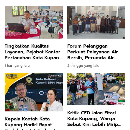
Tingkatkan Kualitas
Forum Pelanggan
Layanan, Pejabat Kantor
Perkuat Pelayanan Air
Pertanahan Kota Kupang
Bersih, Perumda Air
Jalani Penilaian
Minum Kota Kupang Siap
1 hari yang lalu
2 minggu yang lalu
Kompetensi Transformasi
Respon Cepat Keluhan
Pelayanan
Warga
Kritik CFD Jalan Eltari
Kota Kupang, Warga
Kepala Kantah Kota
Sebut Kini Lebih Mirip
Kupang Hadiri Rapat