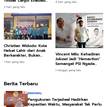
Pasar Pagi daripada
Tindak Lanjut Evaluasi
4 hari yang lalu
Tempat Olahraga
Kinerja Program dan
3 hari yang lalu
Anggaran Triwulan II
Tahun 2026
Christian Widodo: Kota
Hebat Lahir dari Anak
Vincent Milo: Kehadiran
Berkarakter, Bukan
Jokowi Jadi "Hemaviton"
Sekadar Gedung Megah
1 hari yang lalu
Semangat PSI Ngada
Hadapi Pemilu 2029
1 minggu yang lalu
Berita Terbaru
NASIONAL
Pengukuran Terjadwal Hadirkan
Kepastian Waktu, Masyarakat Tak Perlu