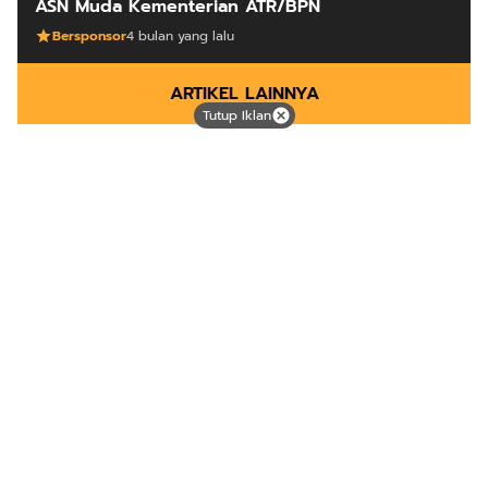
ASN Muda Kementerian ATR/BPN
Bersponsor
4 bulan yang lalu
ARTIKEL LAINNYA
Tutup Iklan
Mutiara dari timur
Tentang Kami
Langganan
Kebijakan Privasi
Kode Etik
Info Kerjasama
Karir
Copyright © 2025
Mutiara Timur
from
Nusacloudhost.com
.
All rights reserved.