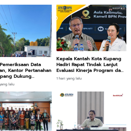
Kepala Kantah Kota Kupang
 Pemeriksaan Data
Hadiri Rapat Tindak Lanjut
an, Kantor Pertanahan
Evaluasi Kinerja Program dan
upang Dukung
Anggaran Triwulan II Tahun
1 hari yang lalu
anan Aset Pemprov
2026
ang lalu