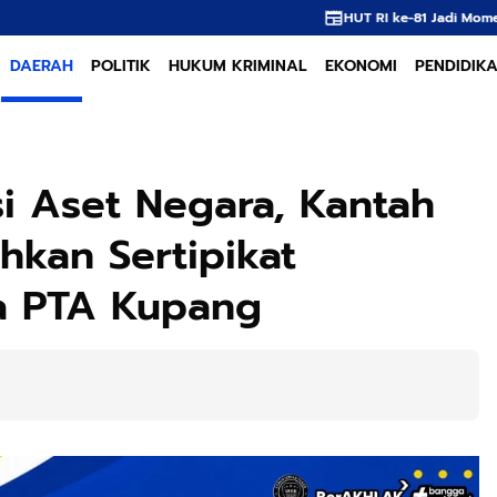
HUT RI ke-81 Jadi Momentum, APNI Dorong Hilirisasi dan
DAERAH
POLITIK
HUKUM KRIMINAL
EKONOMI
PENDIDIK
si Aset Negara, Kantah
hkan Sertipikat
a PTA Kupang