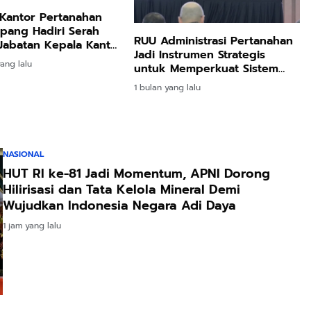
Kantor Pertanahan
pang Hadiri Serah
RUU Administrasi Pertanahan
Jabatan Kepala Kantor
Jadi Instrumen Strategis
 BPN Provinsi Nusa
ang lalu
untuk Memperkuat Sistem
ra Timur
Pertanahan Nasional
1 bulan yang lalu
NASIONAL
HUT RI ke-81 Jadi Momentum, APNI Dorong
Hilirisasi dan Tata Kelola Mineral Demi
Wujudkan Indonesia Negara Adi Daya
1 jam yang lalu