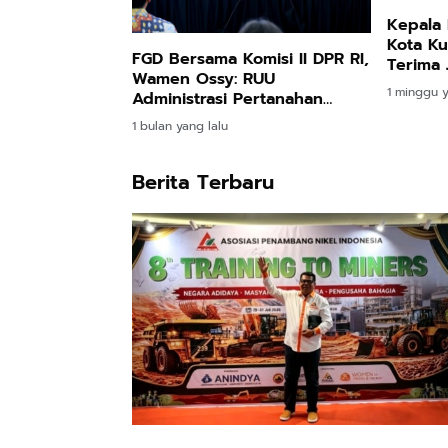
Kepala 
Kota Ku
FGD Bersama Komisi II DPR RI,
Terima 
Wamen Ossy: RUU
Wilayah
1 minggu y
Administrasi Pertanahan
Tengga
untuk Wujudkan Sistem
1 bulan yang lalu
Pertanahan yang Lebih Baik
Berita Terbaru