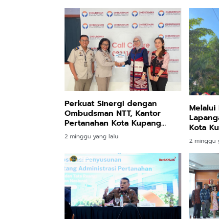
Perkuat Sinergi dengan
Melalui
Ombudsman NTT, Kantor
Lapang
Pertanahan Kota Kupang
Kota K
Dorong Penyelesaian
Pengam
2 minggu yang lalu
2 minggu y
Laporan Masyarakat
NTT