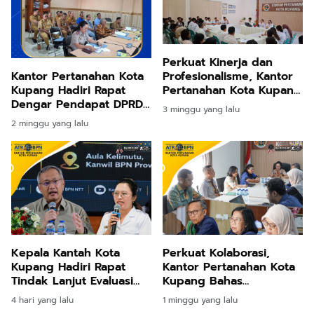
Perkuat Kinerja dan
Profesionalisme, Kantor
Kantor Pertanahan Kota
Pertanahan Kota Kupang
Kupang Hadiri Rapat
Gelar Monitoring dan
Dengar Pendapat DPRD
3 minggu yang lalu
Evaluasi Asisten
Kota Kupang
2 minggu yang lalu
Surveyor Kadastral
Kepala Kantah Kota
Perkuat Kolaborasi,
Kupang Hadiri Rapat
Kantor Pertanahan Kota
Tindak Lanjut Evaluasi
Kupang Bahas
Kinerja Program dan
Pelaksanaan Program
4 hari yang lalu
1 minggu yang lalu
Anggaran Triwulan II
Konsolidasi Tanah