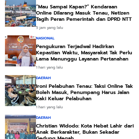
“Mau Sampai Kapan?” Kendaraan
Online Dilarang Masuk Tenau, Netizen
Tagih Peran Pemerintah dan DPRD NTT
5 jam yang lalu
NASIONAL
Pengukuran Terjadwal Hadirkan
Kepastian Waktu, Masyarakat Tak Perlu
Lama Menunggu Layanan Pertanahan
1 hari yang lalu
DAERAH
Ironi Pelabuhan Tenau: Taksi Online Tak
Boleh Masuk, Penumpang Harus Jalan
Kaki Keluar Pelabuhan
1 hari yang lalu
DAERAH
Christian Widodo: Kota Hebat Lahir dari
Anak Berkarakter, Bukan Sekadar
Gedung Megah