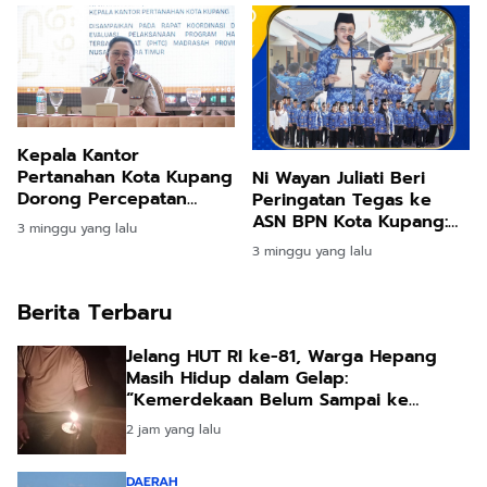
Tahun 2026
Kepala Kantor
Pertanahan Kota Kupang
Ni Wayan Juliati Beri
Dorong Percepatan
Peringatan Tegas ke
Pensertipikatan Aset
ASN BPN Kota Kupang:
3 minggu yang lalu
Madrasah
Jangan Tunda Berkas,
3 minggu yang lalu
Layani Warga dengan
Ramah
Berita Terbaru
Jelang HUT RI ke-81, Warga Hepang
Masih Hidup dalam Gelap:
“Kemerdekaan Belum Sampai ke
Kampung Kami”
2 jam yang lalu
DAERAH