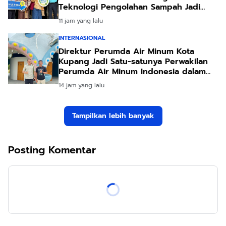
Teknologi Pengolahan Sampah Jadi
Energi
11 jam yang lalu
INTERNASIONAL
Direktur Perumda Air Minum Kota
Kupang Jadi Satu-satunya Perwakilan
Perumda Air Minum Indonesia dalam
Forum Teknologi Lingkungan di Taiwan
14 jam yang lalu
Tampilkan lebih banyak
Posting Komentar