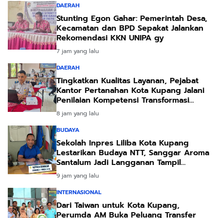
DAERAH
Stunting Egon Gahar: Pemerintah Desa,
Kecamatan dan BPD Sepakat Jalankan
Rekomendasi KKN UNIPA gy
7 jam yang lalu
DAERAH
Tingkatkan Kualitas Layanan, Pejabat
Kantor Pertanahan Kota Kupang Jalani
Penilaian Kompetensi Transformasi
Pelayanan
8 jam yang lalu
BUDAYA
Sekolah Inpres Liliba Kota Kupang
Lestarikan Budaya NTT, Sanggar Aroma
Santalum Jadi Langganan Tampil
Sambut Pejabat
9 jam yang lalu
INTERNASIONAL
Dari Taiwan untuk Kota Kupang,
Perumda AM Buka Peluang Transfer