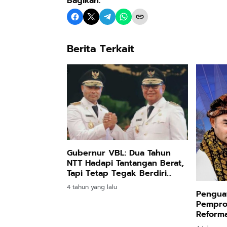
Bagikan:
Berita Terkait
Gubernur VBL: Dua Tahun
NTT Hadapi Tantangan Berat,
Tapi Tetap Tegak Berdiri
Dengan Pengelolaan Program
4 tahun yang lalu
Pengua
Pempro
Reforma
Victory