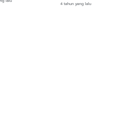
Sikap Optimis
ng lalu
4 tahun yang lalu
askan