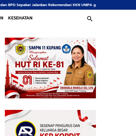
kan Rekomendasi KKN UNIPA gy
Tingkatkan Kualitas Layanan, Pejabat Kanto
AN
KESEHATAN