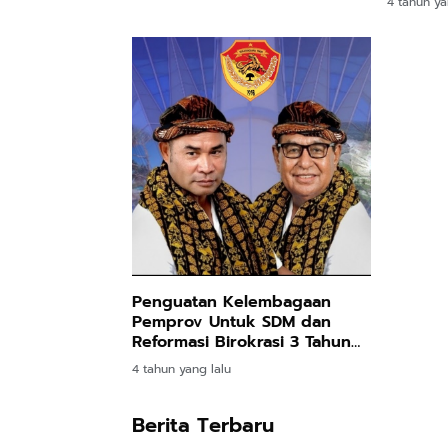
4 tahun ya
Priorit
Penguatan Kelembagaan
Pemprov Untuk SDM dan
Reformasi Birokrasi 3 Tahun
Victory-Joss Tetap
4 tahun yang lalu
Prioritaskan
Berita Terbaru