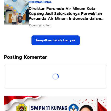
INTERNASIONAL
Direktur Perumda Air Minum Kota
Kupang Jadi Satu-satunya Perwakilan
Perumda Air Minum Indonesia dalam
Forum Teknologi Lingkungan di Taiwan
16 jam yang lalu
Tampilkan lebih banyak
Posting Komentar