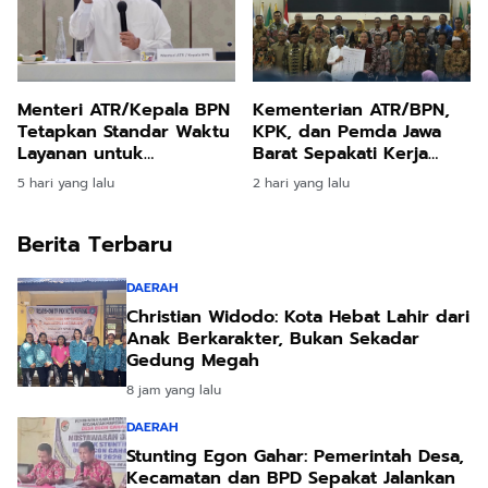
Menteri ATR/Kepala BPN
Kementerian ATR/BPN,
Tetapkan Standar Waktu
KPK, dan Pemda Jawa
Layanan untuk
Barat Sepakati Kerja
Pengukuran Tanah dan
Sama dalam Upaya
5 hari yang lalu
2 hari yang lalu
Peralihan Hak
Pencegahan Korupsi
serta Penguatan
Berita Terbaru
Ekonomi Daerah
DAERAH
Christian Widodo: Kota Hebat Lahir dari
Anak Berkarakter, Bukan Sekadar
Gedung Megah
8 jam yang lalu
DAERAH
Stunting Egon Gahar: Pemerintah Desa,
Kecamatan dan BPD Sepakat Jalankan