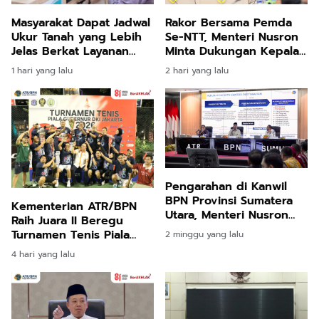
Masyarakat Dapat Jadwal
Rakor Bersama Pemda
Ukur Tanah yang Lebih
Se-NTT, Menteri Nusron
Jelas Berkat Layanan
Minta Dukungan Kepala
Pengukuran Terjadwal
Daerah Wujudkan
1 hari yang lalu
2 hari yang lalu
Transformasi Layanan
Pertanahan
Pengarahan di Kanwil
BPN Provinsi Sumatera
Kementerian ATR/BPN
Utara, Menteri Nusron
Raih Juara II Beregu
Minta Jajaran Utamakan
Turnamen Tenis Piala
2 minggu yang lalu
Kemudahan Layanan
Gubernur DKI Jakarta
4 hari yang lalu
bagi Masyarakat
2026