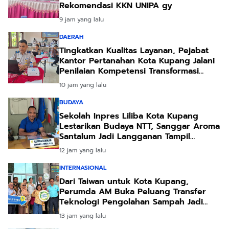
Rekomendasi KKN UNIPA gy
9 jam yang lalu
DAERAH
Tingkatkan Kualitas Layanan, Pejabat
Kantor Pertanahan Kota Kupang Jalani
Penilaian Kompetensi Transformasi
Pelayanan
10 jam yang lalu
BUDAYA
Sekolah Inpres Liliba Kota Kupang
Lestarikan Budaya NTT, Sanggar Aroma
Santalum Jadi Langganan Tampil
Sambut Pejabat
12 jam yang lalu
INTERNASIONAL
Dari Taiwan untuk Kota Kupang,
Perumda AM Buka Peluang Transfer
Teknologi Pengolahan Sampah Jadi
Energi
13 jam yang lalu