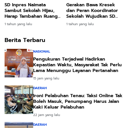
SD Inpres Naimata
Gerakan Bawa Kresek
Sambut Sekolah Hijau,
dan Peran Koordinator
Harap Tambahan Ruang
Sekolah Wujudkan SD
Belajar
Katolik St. Arnoldus
1 tahun yang lalu
1 tahun yang lalu
Lingkungan Hijau dan
Bebas Sampah
Berita Terbaru
NASIONAL
Pengukuran Terjadwal Hadirkan
Kepastian Waktu, Masyarakat Tak Perlu
Lama Menunggu Layanan Pertanahan
15 jam yang lalu
DAERAH
Ironi Pelabuhan Tenau: Taksi Online Tak
Boleh Masuk, Penumpang Harus Jalan
Kaki Keluar Pelabuhan
22 jam yang lalu
DAERAH