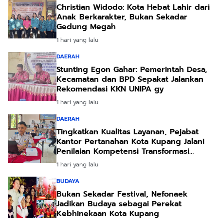
Christian Widodo: Kota Hebat Lahir dari
Anak Berkarakter, Bukan Sekadar
Gedung Megah
1 hari yang lalu
DAERAH
Stunting Egon Gahar: Pemerintah Desa,
Kecamatan dan BPD Sepakat Jalankan
Rekomendasi KKN UNIPA gy
1 hari yang lalu
DAERAH
Tingkatkan Kualitas Layanan, Pejabat
Kantor Pertanahan Kota Kupang Jalani
Penilaian Kompetensi Transformasi
Pelayanan
1 hari yang lalu
BUDAYA
Bukan Sekadar Festival, Nefonaek
Jadikan Budaya sebagai Perekat
Kebhinekaan Kota Kupang