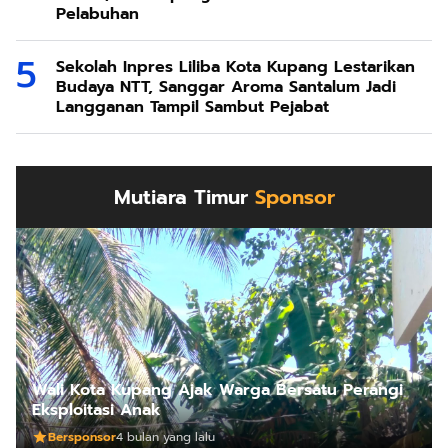
Pelabuhan
Sekolah Inpres Liliba Kota Kupang Lestarikan
Budaya NTT, Sanggar Aroma Santalum Jadi
Langganan Tampil Sambut Pejabat
Mutiara Timur
Sponsor
Wali Kota Kupang Ajak Warga Bersatu Perangi
Eksploitasi Anak
Bersponsor
4 bulan yang lalu