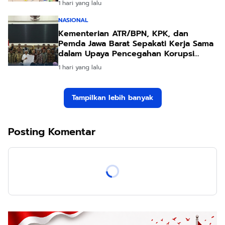
1 hari yang lalu
NASIONAL
Kementerian ATR/BPN, KPK, dan
Pemda Jawa Barat Sepakati Kerja Sama
dalam Upaya Pencegahan Korupsi
serta Penguatan Ekonomi Daerah
1 hari yang lalu
Tampilkan lebih banyak
Posting Komentar