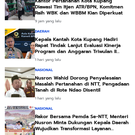
Kantor Pertanahan Kota Kupang
Diawasi Tim Itjen ATR/BPN, Komitmen
Raih WBK dan WBBM Kian Diperkuat
9 jam yang lalu
DAERAH
Kepala Kantah Kota Kupang Hadiri
Rapat Tindak Lanjut Evaluasi Kinerja
Program dan Anggaran Triwulan II
Tahun 2026
1 hari yang lalu
NASIONAL
Nusron Wahid Dorong Penyelesaian
Masalah Pertanahan di NTT, Pengadaan
Tanah di Rote Ndao Disentil
1 hari yang lalu
NASIONAL
Rakor Bersama Pemda Se-NTT, Menteri
Nusron Minta Dukungan Kepala Daerah
Wujudkan Transformasi Layanan
Pertanahan