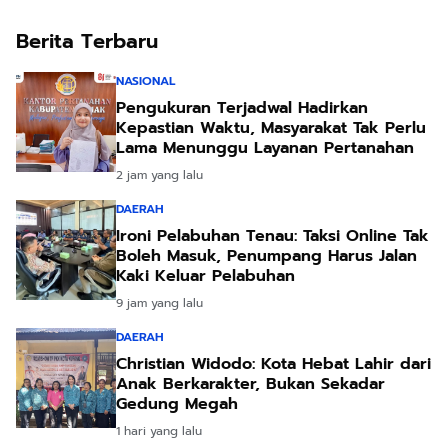
Berita Terbaru
NASIONAL
Pengukuran Terjadwal Hadirkan
Kepastian Waktu, Masyarakat Tak Perlu
Lama Menunggu Layanan Pertanahan
2 jam yang lalu
DAERAH
Ironi Pelabuhan Tenau: Taksi Online Tak
Boleh Masuk, Penumpang Harus Jalan
Kaki Keluar Pelabuhan
9 jam yang lalu
DAERAH
Christian Widodo: Kota Hebat Lahir dari
Anak Berkarakter, Bukan Sekadar
Gedung Megah
1 hari yang lalu