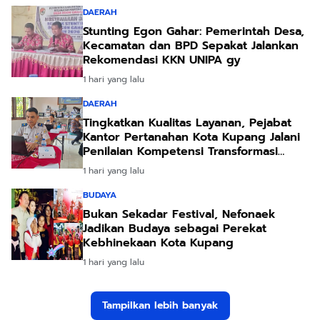
DAERAH
Stunting Egon Gahar: Pemerintah Desa,
Kecamatan dan BPD Sepakat Jalankan
Rekomendasi KKN UNIPA gy
1 hari yang lalu
DAERAH
Tingkatkan Kualitas Layanan, Pejabat
Kantor Pertanahan Kota Kupang Jalani
Penilaian Kompetensi Transformasi
Pelayanan
1 hari yang lalu
BUDAYA
Bukan Sekadar Festival, Nefonaek
Jadikan Budaya sebagai Perekat
Kebhinekaan Kota Kupang
1 hari yang lalu
Tampilkan lebih banyak