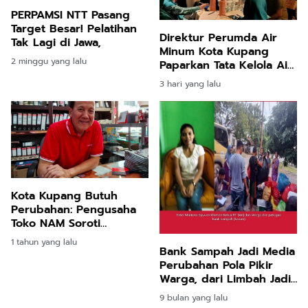
PERPAMSI NTT Pasang
Target Besar! Pelatihan
Direktur Perumda Air
Tak Lagi di Jawa,
Minum Kota Kupang
2 minggu yang lalu
Paparkan Tata Kelola Air
dalam Forum Tahunan
3 hari yang lalu
PLAN International di
Bali
Kota Kupang Butuh
Perubahan: Pengusaha
Toko NAM Soroti
Sampah, Lampu Jalan,
1 tahun yang lalu
dan Air Bersih
Bank Sampah Jadi Media
Perubahan Pola Pikir
Warga, dari Limbah Jadi
Nilai Ekonomi
9 bulan yang lalu