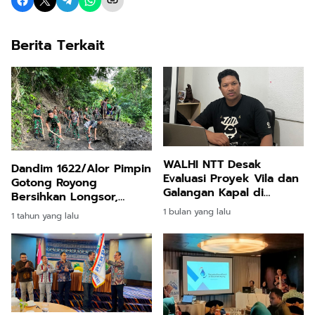
Berita Terkait
WALHI NTT Desak
Dandim 1622/Alor Pimpin
Evaluasi Proyek Vila dan
Gotong Royong
Galangan Kapal di
Bersihkan Longsor,
Wairterang, Minta KLHK
Pastikan Akses Jalan
1 bulan yang lalu
1 tahun yang lalu
Bertindak Tegas
Pulih