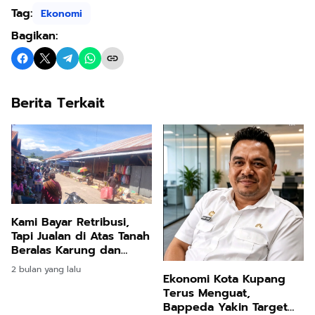
Tag:
Ekonomi
Bagikan:
Berita Terkait
Kami Bayar Retribusi,
Tapi Jualan di Atas Tanah
Beralas Karung dan
Kardus”: Pedagang Pasar
2 bulan yang lalu
Wairkoja Desak Pemkab
Ekonomi Kota Kupang
Sikka Benahi Pasar
Terus Menguat,
Bappeda Yakin Target