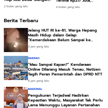
Terima Rp217 Juta,
Ekonomi Produktif dari
Gubernur Emanuel
2 bulan yang lalu
4 bulan yang lalu
NTT
Melkiades Laka Lena:
Negara Hadir
Berita Terbaru
Jelang HUT RI ke-81, Warga Hepang
Masih Hidup dalam Gelap:
“Kemerdekaan Belum Sampai ke
Kampung Kami”
3 jam yang lalu
DAERAH
“Mau Sampai Kapan?” Kendaraan
Online Dilarang Masuk Tenau, Netizen
Tagih Peran Pemerintah dan DPRD NTT
6 jam yang lalu
NASIONAL
Pengukuran Terjadwal Hadirkan
Kepastian Waktu, Masyarakat Tak Perlu
Lama Menunggu Layanan Pertanahan