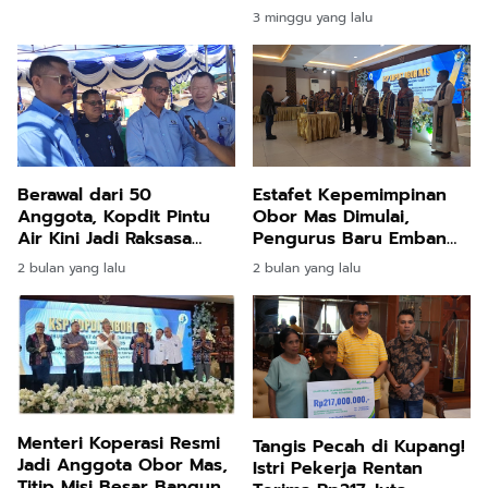
Pembangunan 2026
3 minggu yang lalu
Tercapai
Berawal dari 50
Estafet Kepemimpinan
Anggota, Kopdit Pintu
Obor Mas Dimulai,
Air Kini Jadi Raksasa
Pengurus Baru Emban
Koperasi Beraset Rp2,7
Amanah Koperasi Rp1,5
2 bulan yang lalu
2 bulan yang lalu
Triliun
Triliun
Menteri Koperasi Resmi
Tangis Pecah di Kupang!
Jadi Anggota Obor Mas,
Istri Pekerja Rentan
Titip Misi Besar Bangun