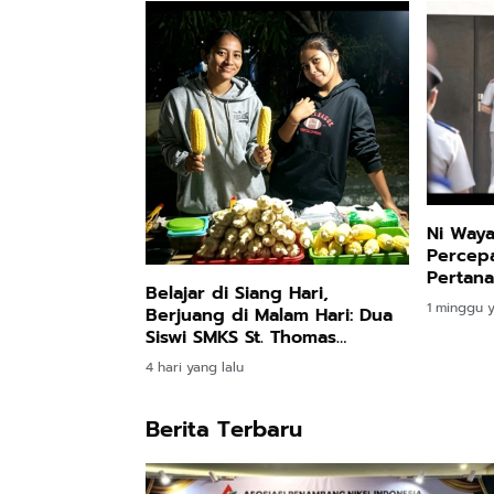
Ni Wayan
Percepa
Pertan
Belajar di Siang Hari,
Genjot 
1 minggu y
Berjuang di Malam Hari: Dua
Tungga
Siswi SMKS St. Thomas
Maumere Menolak Menyerah
4 hari yang lalu
Demi Masa Depan
Berita Terbaru