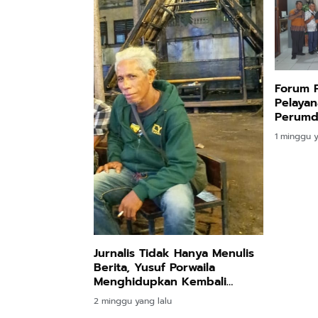
Forum 
Pelayan
Perumd
Kupang
1 minggu y
Keluha
Jurnalis Tidak Hanya Menulis
Berita, Yusuf Porwaila
Menghidupkan Kembali
Pangan Lokal dari Pinggir
2 minggu yang lalu
Jalan