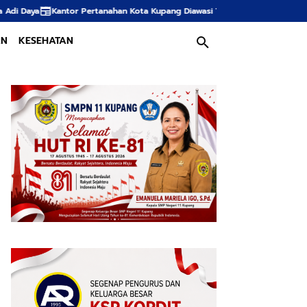
 Kota Kupang Diawasi Tim Itjen ATR/BPN, Komitmen Raih WBK dan WBBM Kia
AN
KESEHATAN