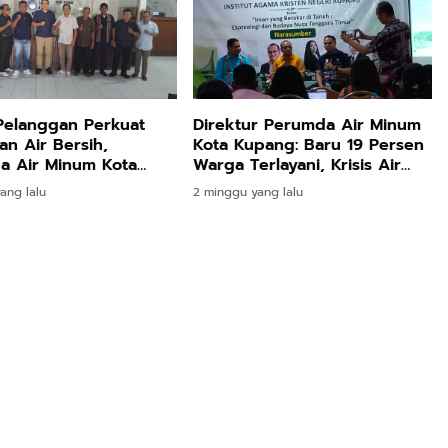
Pelanggan Perkuat
Direktur Perumda Air Minum
an Air Bersih,
Kota Kupang: Baru 19 Persen
a Air Minum Kota
Warga Terlayani, Krisis Air
 Siap Respon Cepat
Baku Jadi Tantangan Utama
ang lalu
2 minggu yang lalu
n Warga