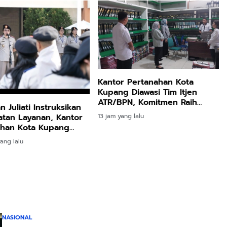
Kantor Pertanahan Kota
Kupang Diawasi Tim Itjen
ATR/BPN, Komitmen Raih
 Juliati Instruksikan
WBK dan WBBM Kian
13 jam yang lalu
tan Layanan, Kantor
Diperkuat
ahan Kota Kupang
Penyelesaian
ang lalu
kan
NASIONAL