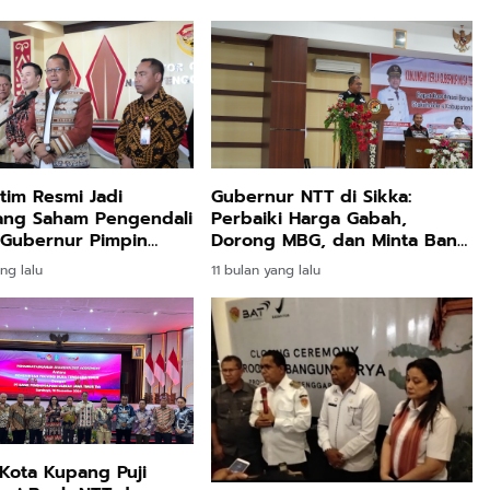
tim Resmi Jadi
Gubernur NTT di Sikka:
ng Saham Pengendali
Perbaiki Harga Gabah,
 Gubernur Pimpin
Dorong MBG, dan Minta Bank
ar Biasa Bank NTT
NTT Jadi Motor Ekonomi Desa
ng lalu
11 bulan yang lalu
i Kota Kupang Puji