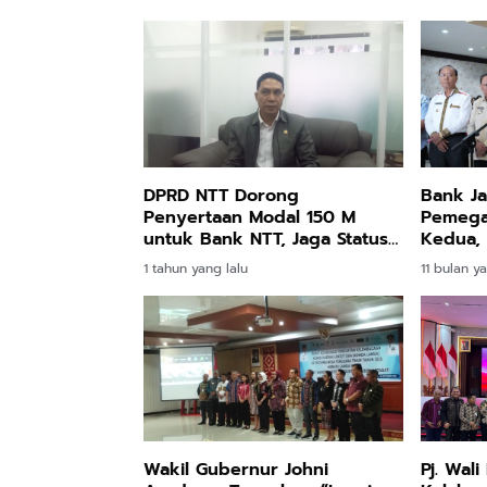
DPRD NTT Dorong
Bank Ja
Penyertaan Modal 150 M
Pemega
untuk Bank NTT, Jaga Status
Kedua,
Sebagai Bank Umum
RUPS Lu
1 tahun yang lalu
11 bulan ya
Wakil Gubernur Johni
Pj. Wal