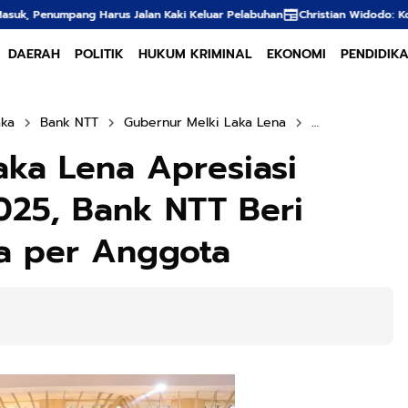
an Kaki Keluar Pelabuhan
Christian Widodo: Kota Hebat Lahir dari Anak 
DAERAH
POLITIK
HUKUM KRIMINAL
EKONOMI
PENDIDIK
aka
Bank NTT
Gubernur Melki Laka Lena
Johni Asadoma
aka Lena Apresiasi
025, Bank NTT Beri
a per Anggota