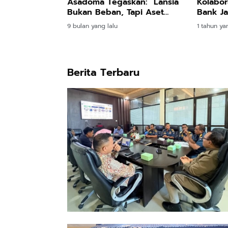
Asadoma Tegaskan: “Lansia
Kolabor
Bukan Beban, Tapi Aset
Bank J
Pembangunan!”
Ekonom
9 bulan yang lalu
1 tahun ya
Berita Terbaru