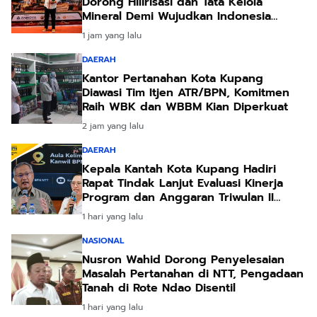
Dorong Hilirisasi dan Tata Kelola
Mineral Demi Wujudkan Indonesia
Negara Adi Daya
1 jam yang lalu
DAERAH
Kantor Pertanahan Kota Kupang
Diawasi Tim Itjen ATR/BPN, Komitmen
Raih WBK dan WBBM Kian Diperkuat
2 jam yang lalu
DAERAH
Kepala Kantah Kota Kupang Hadiri
Rapat Tindak Lanjut Evaluasi Kinerja
Program dan Anggaran Triwulan II
Tahun 2026
1 hari yang lalu
NASIONAL
Nusron Wahid Dorong Penyelesaian
Masalah Pertanahan di NTT, Pengadaan
Tanah di Rote Ndao Disentil
1 hari yang lalu