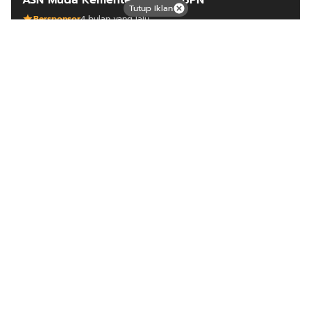
ASN Muda Kementerian ATR/BPN
Tutup Iklan
Bersponsor
4 bulan yang lalu
ARTIKEL LAINNYA
Mutiara dari timur
Tentang Kami
Langganan
Kebijakan Privasi
Kode Etik
Info Kerjasama
Karir
Copyright © 2025
Mutiara Timur
from
Nusacloudhost.com
.
All rights reserved.