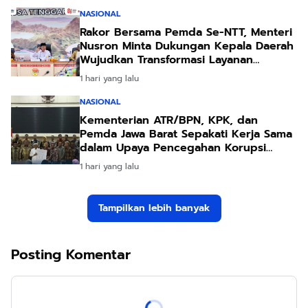
NASIONAL
Rakor Bersama Pemda Se-NTT, Menteri
Nusron Minta Dukungan Kepala Daerah
Wujudkan Transformasi Layanan
Pertanahan
1 hari yang lalu
NASIONAL
Kementerian ATR/BPN, KPK, dan
Pemda Jawa Barat Sepakati Kerja Sama
dalam Upaya Pencegahan Korupsi
serta Penguatan Ekonomi Daerah
1 hari yang lalu
Tampilkan lebih banyak
Posting Komentar